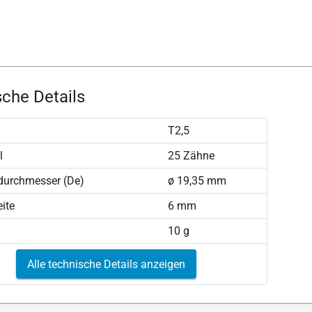
che Details
T2,5
l
25 Zähne
durchmesser (De)
ø 19,35 mm
ite
6 mm
10 g
Alle technische Details anzeigen