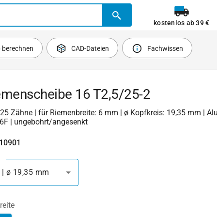
kostenlos ab 39 €
b berechnen
CAD-Dateien
Fachwissen
emenscheibe 16 T2,5/25-2
 | 25 Zähne | für Riemenbreite: 6 mm | ø Kopfkreis: 19,35 mm | A
6F | ungebohrt/angesenkt
410901
 | ø 19,35 mm
reite