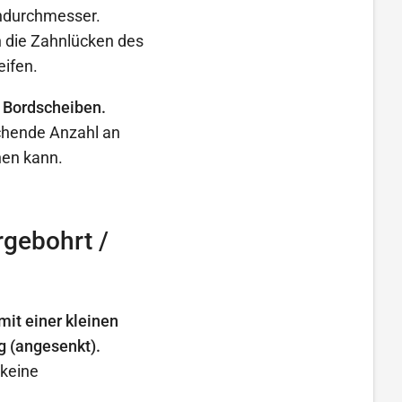
endurchmesser.
 die Zahnlücken des
eifen.
 Bordscheiben.
ichende Anzahl an
hen kann.
gebohrt /
it einer kleinen
g (angesenkt).
 keine