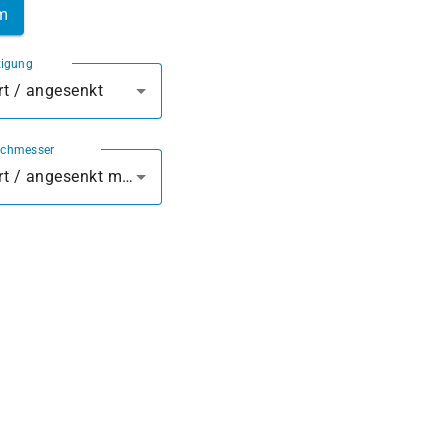
m
tigung
t / angesenkt
rchmesser
vorgebohrt / angesenkt mm