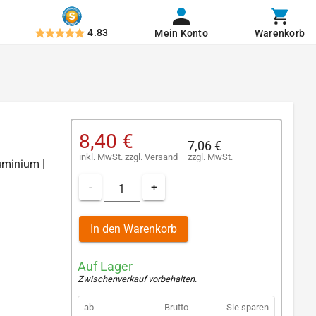
4.83
Mein Konto
Warenkorb
8,40 €
7,06 €
inkl. MwSt.
zzgl.
Versand
zzgl. MwSt.
luminium |
-
+
In den Warenkorb
Auf Lager
Zwischenverkauf vorbehalten
.
ab
Brutto
Sie sparen