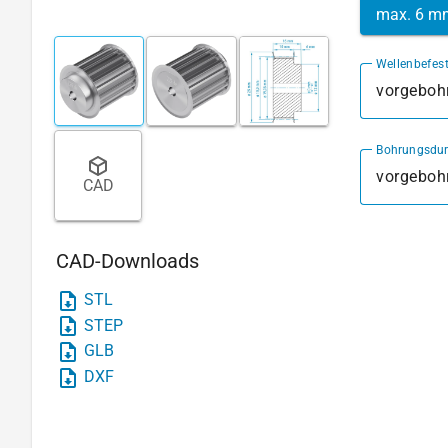
max. 6 m
Wellenbefes
vorgebohr
Bohrungsdu
CAD
CAD-Downloads
STL
STEP
GLB
DXF