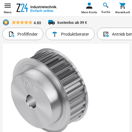
Suche
Menü
Mein Konto
Warenkorb
kostenlos ab 39 €
4.83
Profilfinder
Produktberater
Antrieb be