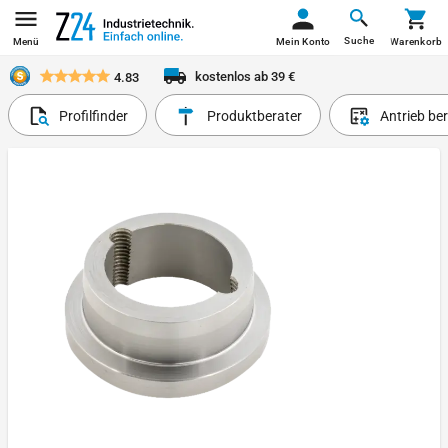
Suche
Menü
Mein Konto
Warenkorb
kostenlos ab 39 €
4.83
Profilfinder
Produktberater
Antrieb be