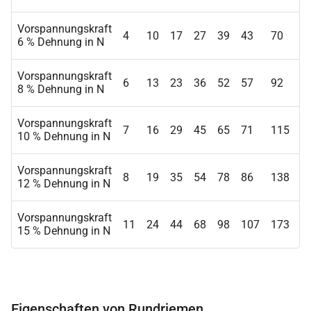
Vorspannungskraft
4
10
17
27
39
43
70
1
6 % Dehnung in N
Vorspannungskraft
6
13
23
36
52
57
92
1
8 % Dehnung in N
Vorspannungskraft
7
16
29
45
65
71
115
1
10 % Dehnung in N
Vorspannungskraft
8
19
35
54
78
86
138
2
12 % Dehnung in N
Vorspannungskraft
11
24
44
68
98
107
173
2
15 % Dehnung in N
Eigenschaften von Rundriemen