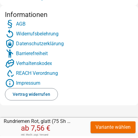
Informationen
AGB
Widerrufsbelehrung
Datenschutzerklärung
Barrierefreiheit
Verhaltenskodex
REACH Verordnung
Impressum
Vertrag widerrufen
Rundriemen Rot, glatt (75 Sh A) - FDA
ab
7,56 €
Variante wählen
inkl. MwSt.
zzgl.
Versand