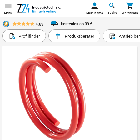
Suche
Menü
Mein Konto
Warenkorb
kostenlos ab 39 €
4.83
Profilfinder
Produktberater
Antrieb be