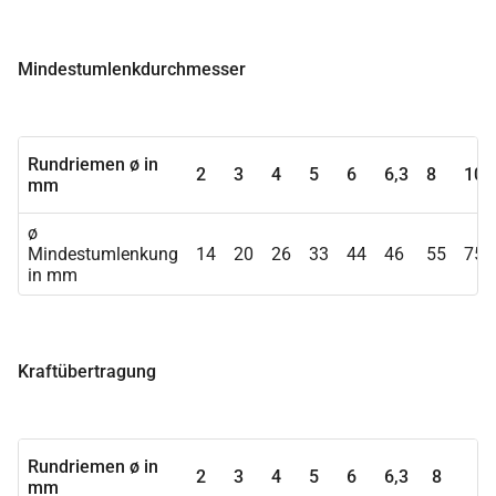
Mindestumlenkdurchmesser
Rundriemen ø in
2
3
4
5
6
6,3
8
10
mm
ø
Mindestumlenkung
14
20
26
33
44
46
55
75
in mm
Kraftübertragung
Rundriemen ø in
2
3
4
5
6
6,3
8
1
mm