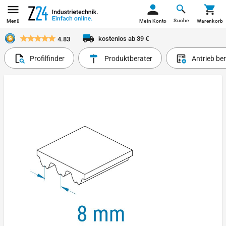
Suche
Menü
Mein Konto
Warenkorb
kostenlos ab 39 €
4.83
Profilfinder
Produktberater
Antrieb be