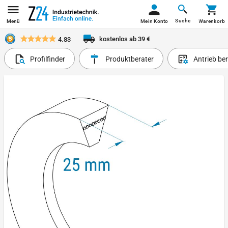
Suche
Menü
Mein Konto
Warenkorb
kostenlos ab 39 €
4.83
Profilfinder
Produktberater
Antrieb be