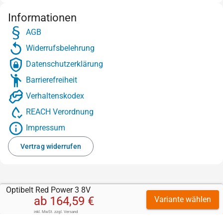
Informationen
AGB
Widerrufsbelehrung
Datenschutzerklärung
Barrierefreiheit
Verhaltenskodex
REACH Verordnung
Impressum
Vertrag widerrufen
Optibelt Red Power 3 8V
ab
164,59 €
Variante wählen
inkl. MwSt.
zzgl.
Versand