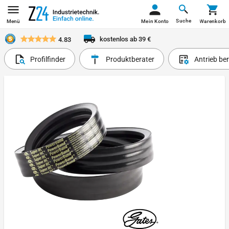
Suche
Menü
Mein Konto
Warenkorb
kostenlos ab 39 €
4.83
Profilfinder
Produktberater
Antrieb be