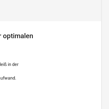
r optimalen
eiß in der
aufwand.