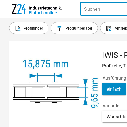
Suchen
Profilfinder
Produktberater
Antrie
IWIS - R
Profikette, 
Ausführung
einfach
Variante
Wunschlä