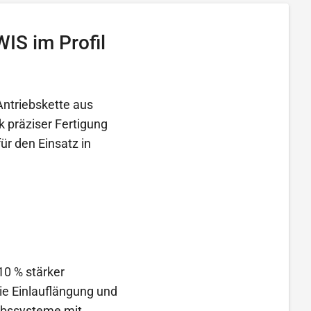
WIS im Profil
Antriebskette aus
 präziser Fertigung
ür den Einsatz in
10 % stärker
die Einlauflängung und
iebssysteme mit