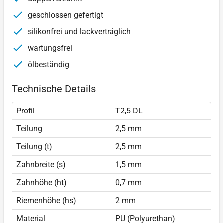
geschlossen gefertigt
silikonfrei und lackverträglich
wartungsfrei
ölbeständig
Technische Details
Profil
T2,5 DL
Teilung
2,5 mm
Teilung (t)
2,5 mm
Zahnbreite (s)
1,5 mm
Zahnhöhe (ht)
0,7 mm
Riemenhöhe (hs)
2 mm
Material
PU (Polyurethan)