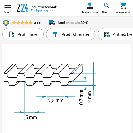
Suche
Menü
Mein Konto
Warenkorb
kostenlos ab 39 €
4.83
Profilfinder
Produktberater
Antrieb be