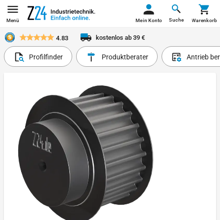
Suche
Menü
Mein Konto
Warenkorb
kostenlos ab 39 €
4.83
Profilfinder
Produktberater
Antrieb be