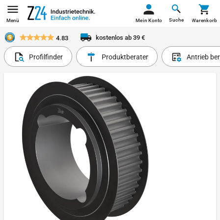
Suche
Menü
Mein Konto
Warenkorb
kostenlos ab 39 €
4.83
Profilfinder
Produktberater
Antrieb be