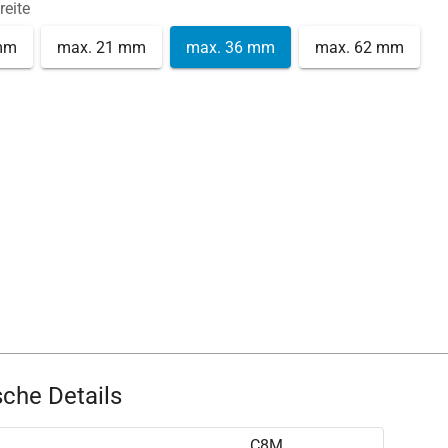
reite
mm
max. 21 mm
max. 36 mm
max. 62 mm
che Details
C8M