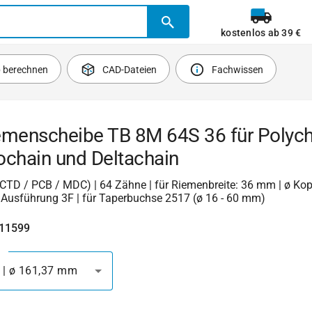
kostenlos ab 39 €
b berechnen
CAD-Dateien
Fachwissen
emenscheibe TB 8M 64S 36 für Polych
ochain und Deltachain
(CTD / PCB / MDC) | 64 Zähne | für Riemenbreite: 36 mm | ø Kop
 Ausführung 3F | für Taperbuchse 2517 (ø 16 - 60 mm)
411599
 | ø 161,37 mm