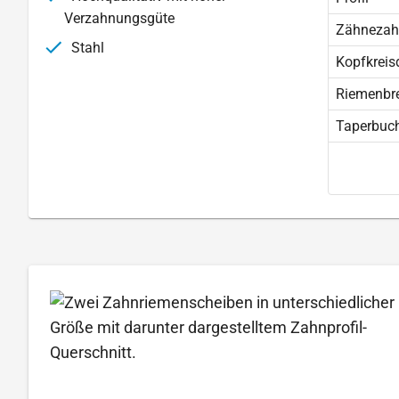
Verzahnungsgüte
Zähnezah
Stahl
Kopfkreis
Riemenbre
Taperbuc