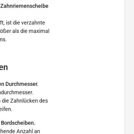
er Zahnriemenscheibe
t, ist die verzahnte
ößer als die maximal
ns.
en
en Durchmesser.
endurchmesser.
 die Zahnlücken des
eifen.
 Bordscheiben.
ichende Anzahl an