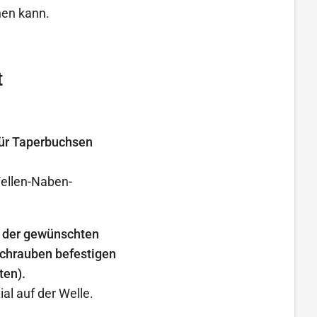
hen kann.
t
für Taperbuchsen
Wellen-Naben-
t der gewünschten
chrauben befestigen
ten).
al auf der Welle.