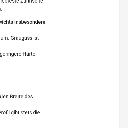
iebfeste Zahnseite
.
wichts insbesondere
ium. Grauguss ist
 geringere Härte.
len Breite des
il gibt stets die