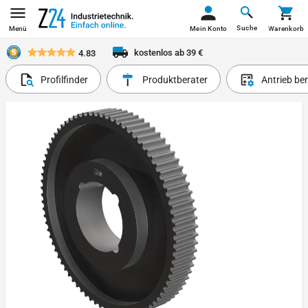
Suche
Menü
Mein Konto
Warenkorb
kostenlos ab 39 €
4.83
Profilfinder
Produktberater
Antrieb be