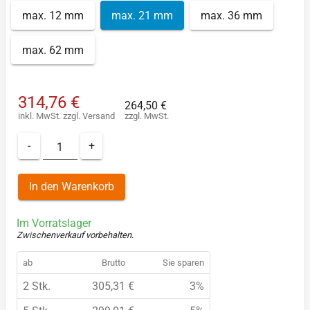
max. 12 mm
max. 21 mm
max. 36 mm
max. 62 mm
314,76 €
264,50 €
inkl. MwSt.
zzgl.
Versand
zzgl. MwSt.
-
+
In den Warenkorb
Im Vorratslager
Zwischenverkauf vorbehalten
.
ab
Brutto
Sie sparen
2 Stk.
305,31 €
3%