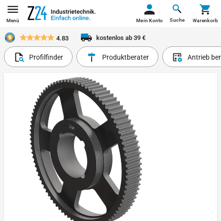
Suche
Menü
Mein Konto
Warenkorb
kostenlos ab 39 €
4.83
Profilfinder
Produktberater
Antrieb be