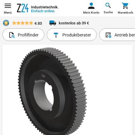
Suche
Menü
Mein Konto
Warenkorb
kostenlos ab 39 €
4.83
Profilfinder
Produktberater
Antrieb be