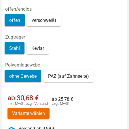
offen/endlos
offen
verschweißt
Zugträger
Stahl
Kevlar
Polyamidgewebe
ohne Gewebe
PAZ (auf Zahnseite)
ab
30,68 €
ab
25,78 €
inkl. MwSt.
zzgl.
Versand
zzgl. MwSt.
Variante wählen
Versand ab 3,99 €