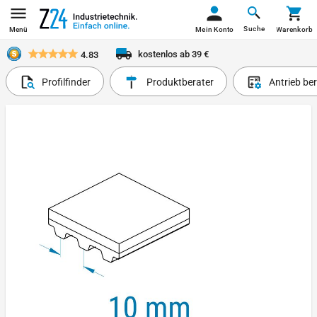
Suche
Menü
Mein Konto
Warenkorb
kostenlos ab 39 €
4.83
Profilfinder
Produktberater
Antrieb be