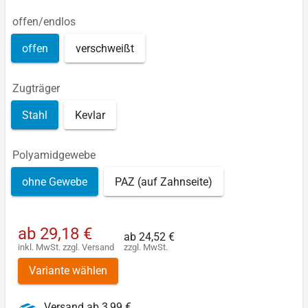
offen/endlos
offen
verschweißt
Zugträger
Stahl
Kevlar
Polyamidgewebe
ohne Gewebe
PAZ (auf Zahnseite)
ab
29,18 €
ab
24,52 €
inkl. MwSt.
zzgl.
Versand
zzgl. MwSt.
Variante wählen
Versand ab 3,99 €