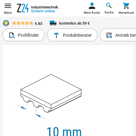
Suche
Menü
Mein Konto
Warenkorb
kostenlos ab 39 €
4.83
Profilfinder
Produktberater
Antrieb be