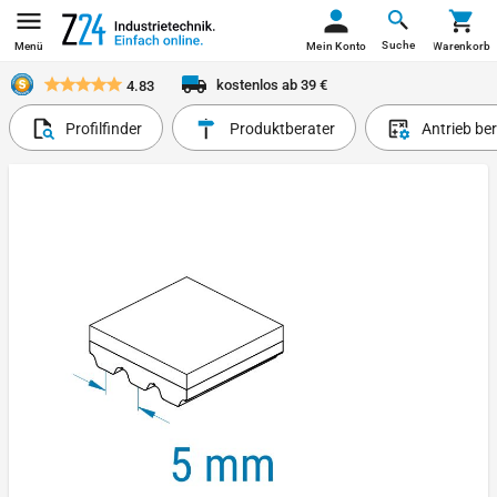
Suche
Menü
Mein Konto
Warenkorb
kostenlos ab 39 €
4.83
Profilfinder
Produktberater
Antrieb be