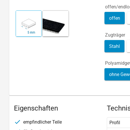
offen/endlo
offen
Zugträger
Stahl
Polyamidg
ohne Gew
Eigenschaften
Technis
empfindlicher Teile
Profil