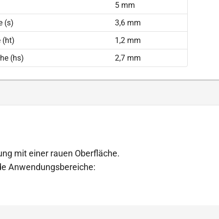
)
5 mm
 (s)
3,6 mm
(ht)
1,2 mm
he (hs)
2,7 mm
ung mit einer rauen Oberfläche.
ende Anwendungsbereiche: