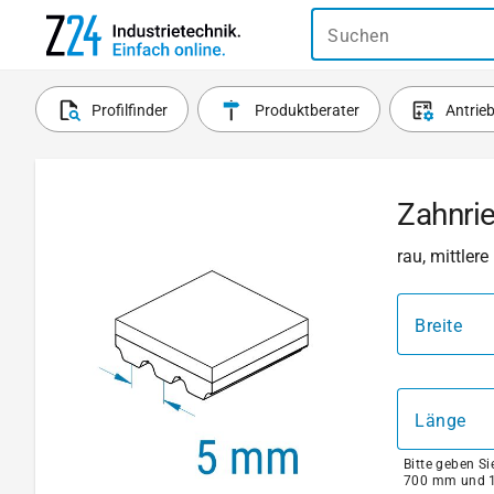
Suchen
Profilfinder
Produktberater
Antrie
Zahnri
rau, mittler
Breite
Länge
Bitte geben S
700 mm und 