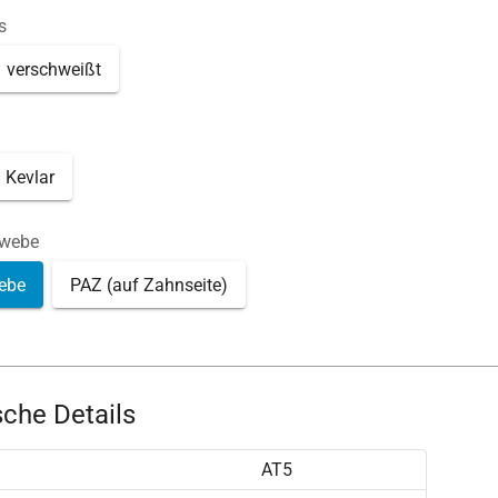
s
verschweißt
Kevlar
ewebe
ebe
PAZ (auf Zahnseite)
che Details
AT5