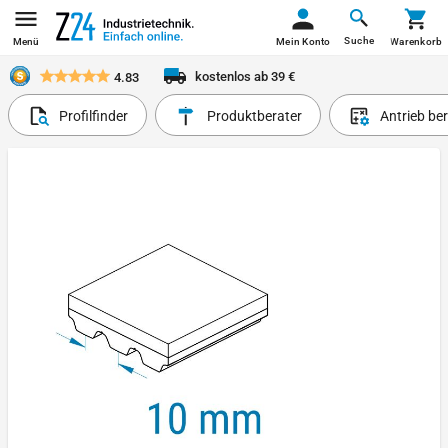
Suche
Menü
Mein Konto
Warenkorb
kostenlos ab 39 €
4.83
Profilfinder
Produktberater
Antrieb be