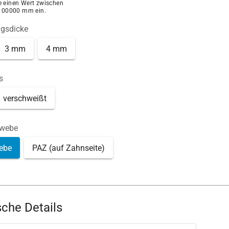
ie einen Wert zwischen
100000 mm ein.
ngsdicke
3 mm
4 mm
s
verschweißt
ewebe
ebe
PAZ (auf Zahnseite)
che Details