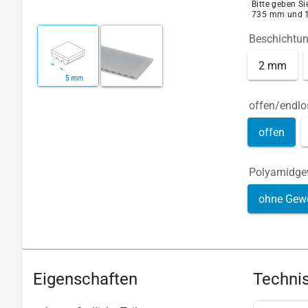
Bitte geben S
735 mm und 
Beschichtu
2 mm
offen/endlo
offen
Polyamidg
ohne Gew
Eigenschaften
Technis