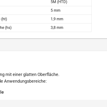
5M (HTD)
)
5 mm
(ht)
1,9 mm
he (hs)
3,8 mm
ng mit einer glatten Oberfläche.
ende Anwendungsbereiche:
le