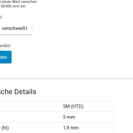
ie einen Wert zwischen
100000 mm ein.
s
verschweißt
ewebe
ebe
che Details
5M (HTD)
)
5 mm
(ht)
1,9 mm