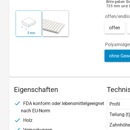
Bitte geben S
735 mm und 
offen/endlo
offen
Polyamidg
ohne Gew
Eigenschaften
Technis
FDA konform oder lebensmittelgeeignet
Profil
nach EU-Norm
Teilung (t
Holz
Zahnhöhe 
Verpackungen