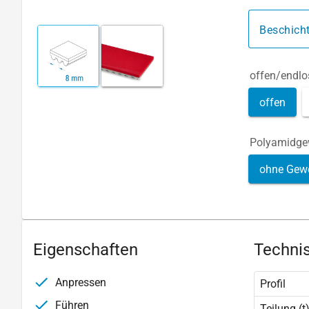
Beschich
offen/endlo
offen
Polyamidg
ohne Gew
Eigenschaften
Technis
Anpressen
Profil
Führen
Teilung (t