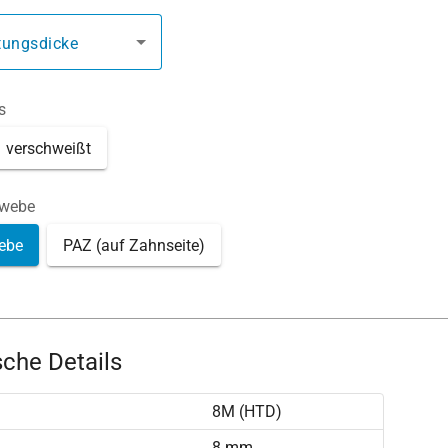
tungsdicke
s
verschweißt
ewebe
ebe
PAZ (auf Zahnseite)
che Details
8M (HTD)
)
8 mm