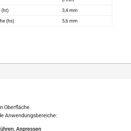
(ht)
3,4 mm
he (hs)
5,6 mm
en Oberfläche.
ende Anwendungsbereiche:
Führen, Anpressen