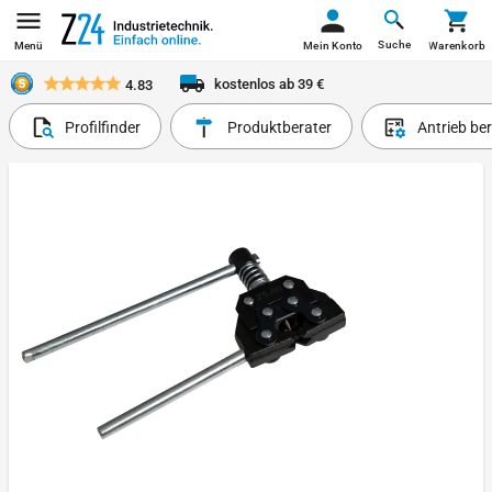
Suche
Menü
Mein Konto
Warenkorb
kostenlos ab 39 €
4.83
Profilfinder
Produktberater
Antrieb be