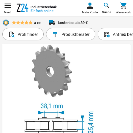
Suche
Menü
Mein Konto
Warenkorb
kostenlos ab 39 €
4.83
Profilfinder
Produktberater
Antrieb be