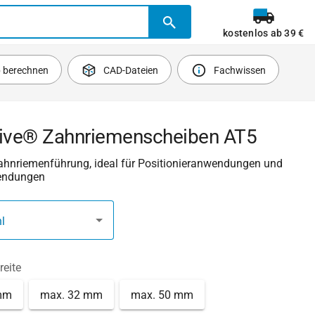
kostenlos ab 39 €
b berechnen
CAD-Dateien
Fachwissen
rive® Zahnriemenscheiben AT5
Zahnriemenführung, ideal für Positionieranwendungen und
endungen
l
reite
mm
max. 32 mm
max. 50 mm