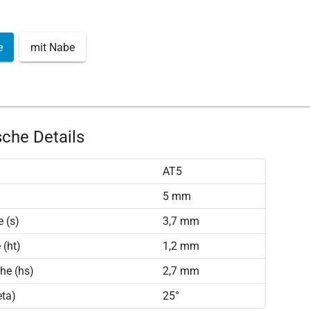
e
mit Nabe
che Details
AT5
)
5 mm
 (s)
3,7 mm
(ht)
1,2 mm
he (hs)
2,7 mm
eta)
25°