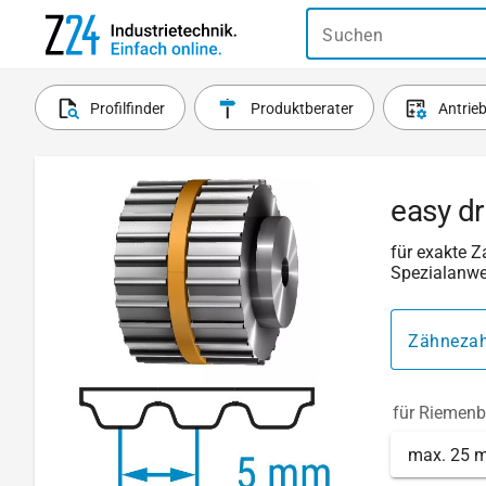
Suchen
Profilfinder
Produktberater
Antrie
easy d
für exakte 
Spezialanw
Zähnezah
für Riemenb
max. 25 