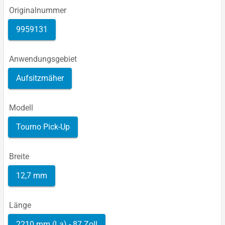
Originalnummer
9959131
Anwendungsgebiet
Aufsitzmäher
Modell
Tourno Pick-Up
Breite
12,7 mm
Länge
2210 mm (La) - 87 Zoll