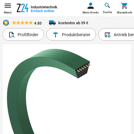
Suche
Menü
Mein Konto
Warenkorb
kostenlos ab 39 €
4.83
Profilfinder
Produktberater
Antrieb be