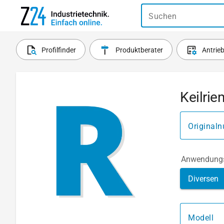
Suchen
Profilfinder
Produktberater
Antrie
Keilri
Original
Anwendungs
Diversen
Modell