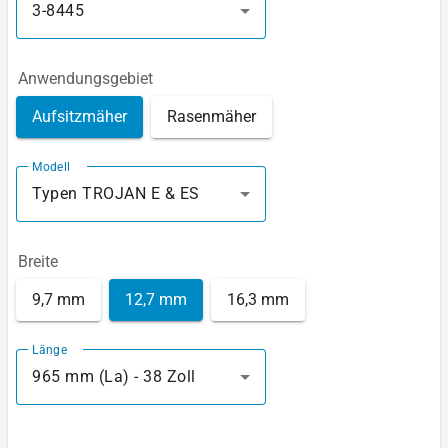
3-8445
Anwendungsgebiet
Aufsitzmäher
Rasenmäher
Modell
Typen TROJAN E & ES
Breite
9,7 mm
12,7 mm
16,3 mm
Länge
965 mm (La) - 38 Zoll