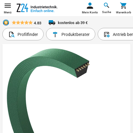
Suche
Menü
Mein Konto
Warenkorb
kostenlos ab 39 €
4.83
Profilfinder
Produktberater
Antrieb be