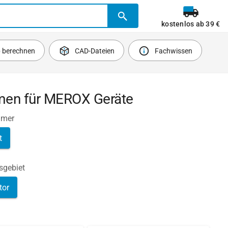
kostenlos ab 39 €
b berechnen
CAD-Dateien
Fachwissen
emen für MEROX Geräte
mmer
t
gebiet
tor