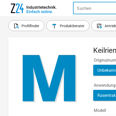
Suchen
Profilfinder
Produktberater
Antrie
Keilri
Originalnu
Unbekann
Anwendungs
Rasentrak
Modell