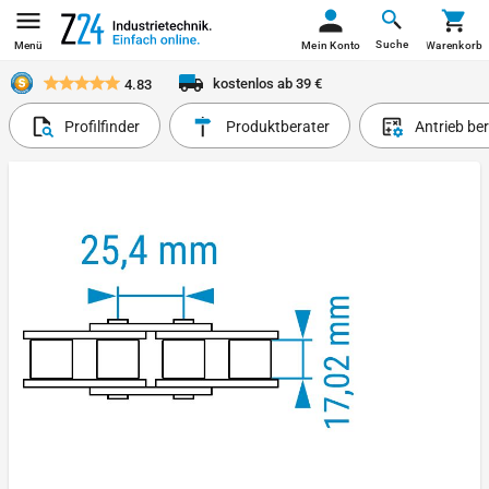
Suche
Menü
Mein Konto
Warenkorb
kostenlos ab 39 €
4.83
Profilfinder
Produktberater
Antrieb be