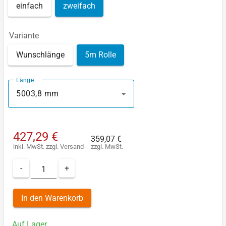
einfach
zweifach
Variante
Wunschlänge
5m Rolle
Länge
5003,8 mm
427,29 €
359,07 €
inkl. MwSt.
zzgl.
Versand
zzgl. MwSt.
-
+
In den Warenkorb
Auf Lager