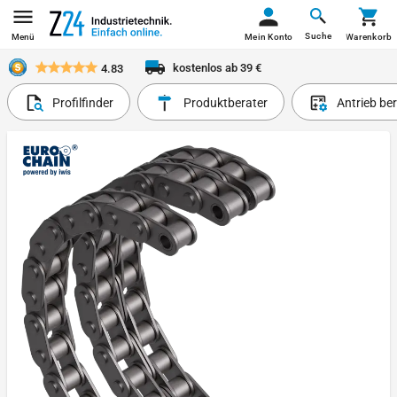
Suche
Menü
Mein Konto
Warenkorb
kostenlos ab 39 €
4.83
Profilfinder
Produktberater
Antrieb be