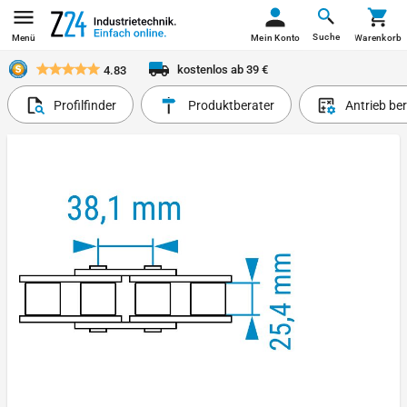
Suche
Menü
Mein Konto
Warenkorb
kostenlos ab 39 €
4.83
Profilfinder
Produktberater
Antrieb be