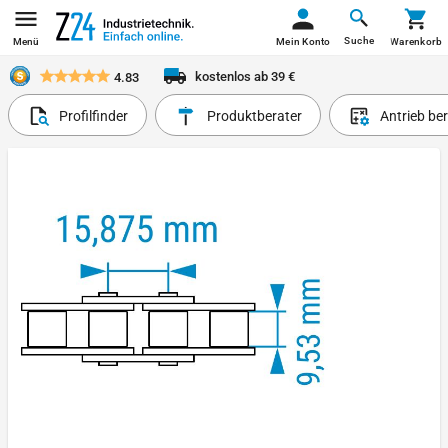
Suche
Menü
Mein Konto
Warenkorb
kostenlos ab 39 €
4.83
Profilfinder
Produktberater
Antrieb be