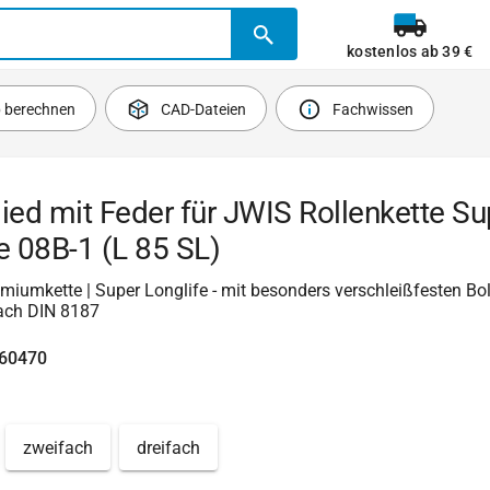
kostenlos ab 39 €
b berechnen
CAD-Dateien
Fachwissen
ied mit Feder für JWIS Rollenkette Su
e 08B-1 (L 85 SL)
miumkette | Super Longlife - mit besonders verschleißfesten Bol
ach DIN 8187
760470
zweifach
dreifach