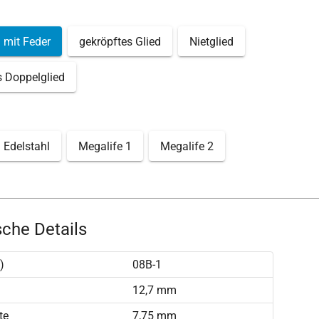
 mit Feder
gekröpftes Glied
Nietglied
s Doppelglied
Edelstahl
Megalife 1
Megalife 2
che Details
)
08B-1
)
12,7 mm
te
7,75 mm