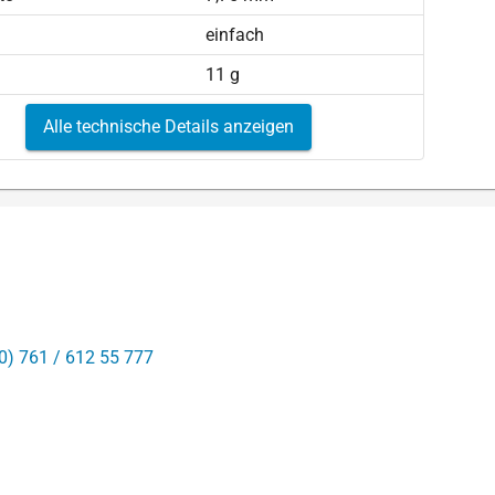
einfach
11 g
Alle technische Details anzeigen
0) 761 / 612 55 777