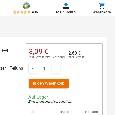
4.83
Mein Konto
Warenkorb
per
3,09 €
2,60 €
inkl. MwSt.
zzgl.
Versand
zzgl. MwSt.
-
+
zen | Teilung
In den Warenkorb
Auf Lager
Zwischenverkauf vorbehalten
.
ab
Brutto
Sie sparen