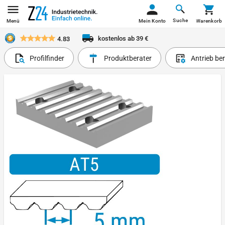
Suche
Menü
Mein Konto
Warenkorb
kostenlos ab 39 €
4.83
Profilfinder
Produktberater
Antrieb be