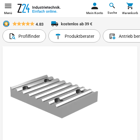
Suche
Menü
Mein Konto
Warenkorb
kostenlos ab 39 €
4.83
Profilfinder
Produktberater
Antrieb be