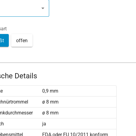
art
ßt
offen
che Details
ke
0,9 mm
chnürtrommel
ø 8 mm
enkdurchmesser
ø 8 mm
ch
ja
ebensmittel
FDA oder EU 10/2011 konform