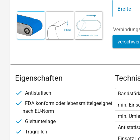
Breite
Verbindungs
verschwei
Eigenschaften
Technis
Antistatisch
Bandstär
FDA konform oder lebensmittelgeeignet
min. Eins
nach EU-Norm
min. Uml
Gleitunterlage
Antistatis
Tragrollen
Einsatz L