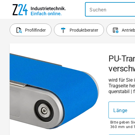
Suchen
Profilfinder
Produktberater
Antrie
PU-Tra
versch
wird für Sie
Tragseite he
querstabil |
Länge
Bitte geben S
360 mm und 