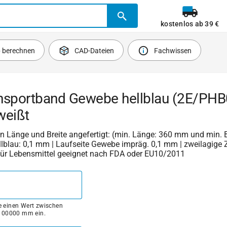
kostenlos ab 39 €
b berechnen
CAD-Dateien
Fachwissen
nsportband Gewebe hellblau (2E/PHB0
weißt
 in Länge und Breite angefertigt: (min. Länge: 360 mm und min. B
llblau: 0,1 mm | Laufseite Gewebe impräg. 0,1 mm | zweilagige 
 für Lebensmittel geeignet nach FDA oder EU10/2011
ie einen Wert zwischen
100000 mm ein.