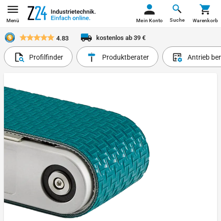
Suche
Menü
Mein Konto
Warenkorb
kostenlos ab 39 €
4.83
Profilfinder
Produktberater
Antrieb be