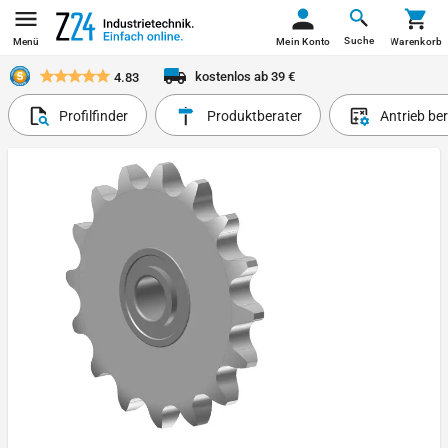
Suche
Menü
Mein Konto
Warenkorb
kostenlos ab 39 €
4.83
Profilfinder
Produktberater
Antrieb be