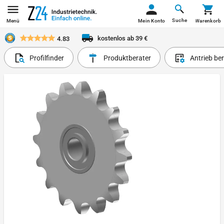
Suche
Menü
Mein Konto
Warenkorb
kostenlos ab 39 €
4.83
Profilfinder
Produktberater
Antrieb be