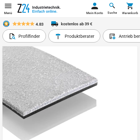
Suche
Menü
Mein Konto
Warenkorb
kostenlos ab 39 €
4.83
Profilfinder
Produktberater
Antrieb be