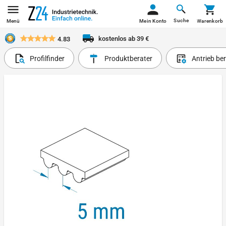
Suche
Menü
Mein Konto
Warenkorb
kostenlos ab 39 €
4.83
Profilfinder
Produktberater
Antrieb be