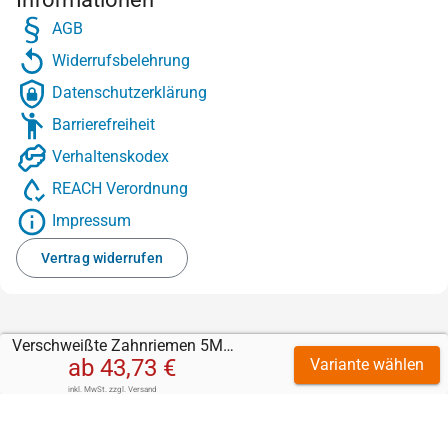
AGB
Widerrufsbelehrung
Datenschutzerklärung
Barrierefreiheit
Verhaltenskodex
REACH Verordnung
Impressum
Vertrag widerrufen
Verschweißte Zahnriemen 5M (PU)
ab
43,73 €
Variante wählen
inkl. MwSt.
zzgl.
Versand