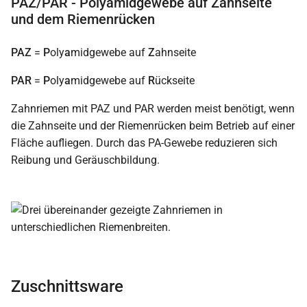
PAZ/PAR - Polyamidgewebe auf Zahnseite
und dem Riemenrücken
PAZ
=
P
oly
a
midgewebe auf
Z
ahnseite
PAR
=
P
oly
a
midgewebe auf
R
ückseite
Zahnriemen mit PAZ und PAR werden meist benötigt, wenn
die Zahnseite und der Riemenrücken beim Betrieb auf einer
Fläche aufliegen. Durch das PA-Gewebe reduzieren sich
Reibung und Geräuschbildung.
Zuschnittsware