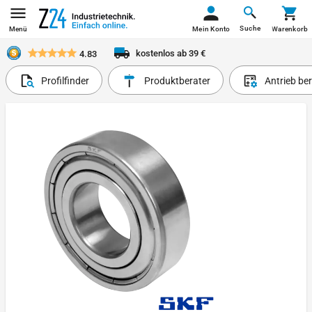
Suche
Menü
Mein Konto
Warenkorb
kostenlos ab 39 €
4.83
Profilfinder
Produktberater
Antrieb be