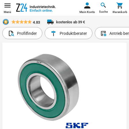
Suche
Menü
Mein Konto
Warenkorb
kostenlos ab 39 €
4.83
Profilfinder
Produktberater
Antrieb be