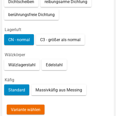
Dichtscheiben
reibungsarme Dichtung
berührungsfreie Dichtung
Lagerluft
CN - normal
C3 - größer als normal
Wälzkörper
Wälzlagerstahl
Edelstahl
Käfig
Standard
Massivkäfig aus Messing
Variante wählen