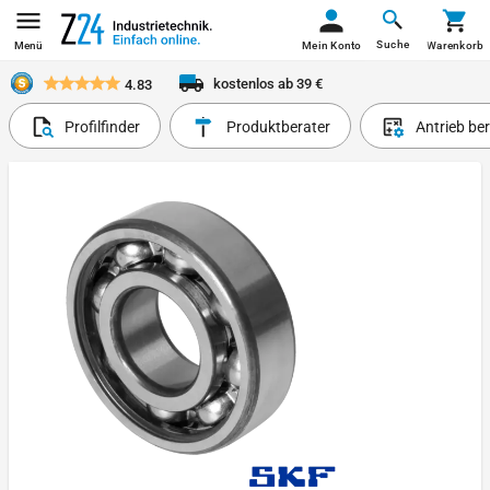
Suche
Menü
Mein Konto
Warenkorb
kostenlos ab 39 €
4.83
Profilfinder
Produktberater
Antrieb be