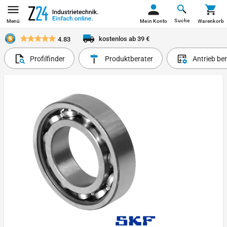
Suche
Menü
Mein Konto
Warenkorb
kostenlos ab 39 €
4.83
Profilfinder
Produktberater
Antrieb be