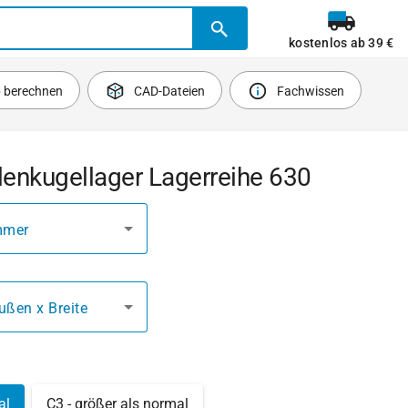
kostenlos ab 39 €
b berechnen
CAD-Dateien
Fachwissen
lenkugellager Lagerreihe 630
mmer
ußen x Breite
al
C3 - größer als normal