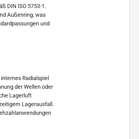
äß DIN ISO 5753-1.
und Außenring, was
tandardpassungen und
 internes Radialspiel
ehnung der Wellen oder
che Lagerluft
hzeitigem Lagerausfall.
hdrehzahlanwendungen