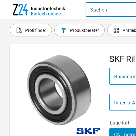
Suchen
Profilfinder
Produktberater
Antrie
SKF Ril
Basisnu
Innen x A
Lagerluft
CN - norm