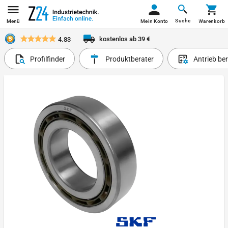
Suche
Menü
Mein Konto
Warenkorb
kostenlos ab 39 €
4.83
Profilfinder
Produktberater
Antrieb be