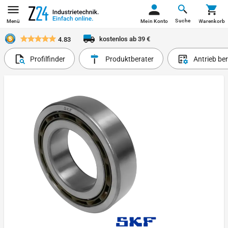
Suche
Menü
Mein Konto
Warenkorb
kostenlos ab 39 €
4.83
Profilfinder
Produktberater
Antrieb be